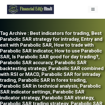
Skip
to
Menu
content
Tag Archive :
Best indicators for trading
,
Best
Parabolic SAR strategy for intraday
,
Entry and
exit with Parabolic SAR
,
How to trade with
Parabolic SAR indicator
,
How to use Parabolic
SAR
,
Is Parabolic SAR good for day trading?
,
Parabolic SAR accuracy
,
Parabolic SAR
backtesting strategy
,
Parabolic SAR combined
with RSI or MACD
,
Parabolic SAR for intraday
trading
,
Parabolic SAR in forex trading
,
Parabolic SAR in technical analysis
,
Parabolic
SAR indicator settings
,
Parabolic SAR
indicator strategy
,
Parabolic SAR strategy
,
Parabolic SAR trading strategy
,
Parabolic SAR