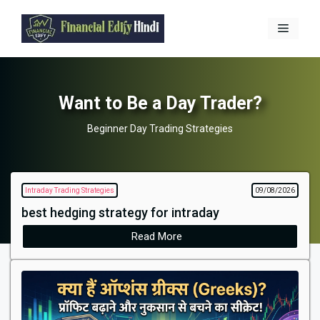
Skip
to
Menu
content
Want to Be a Day Trader?
Beginner Day Trading Strategies
Intraday Trading Strategies
09/08/2026
best hedging strategy for intraday
Read More