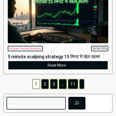
Intraday Trading Strategies
28/04/2026
5 minute scalping strategy​ 15 मिनट में खेल खत्म!
Read More
1
2
3
…
11
Search