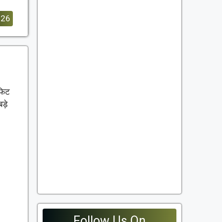
026
ॉफिट
ड़े
Follow Us On