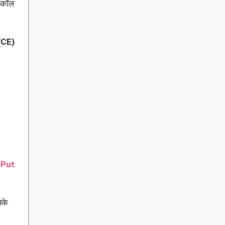
ड कॉल
(CE)
 Put
सके