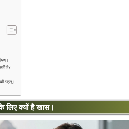
।
लेषण।
ही है?
की पहलू।
 लिए क्यों है खास।