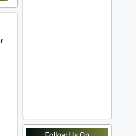
tf
Follow Us On