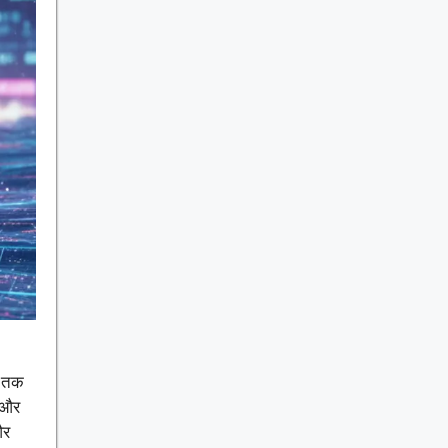
य तक
म और
और