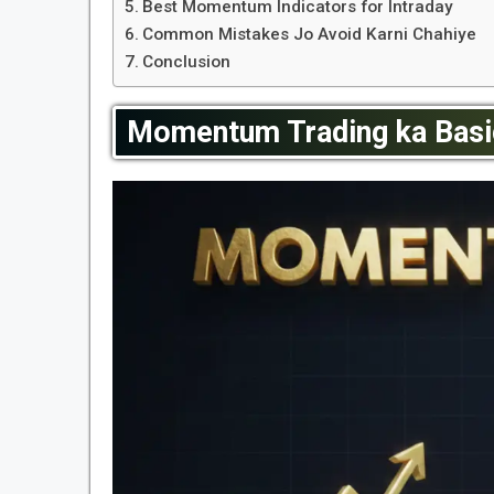
Best Momentum Indicators for Intraday
Common Mistakes Jo Avoid Karni Chahiye
Conclusion
Momentum Trading ka Basi