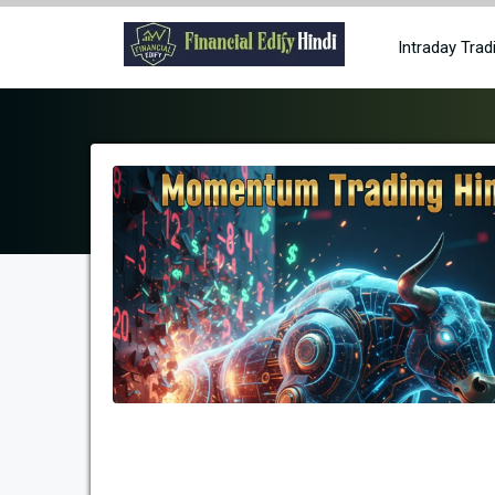
Skip
to
Intraday Trad
content