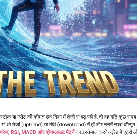
ी स्टॉक या एसेट की कीमत एक दिशा में तेज़ी से बढ़ रही है, तो वह गति कुछ सम
जो या तो तेजी (uptrend) या मंदी (downtrend) में हों और उनमें उच्च वॉल्यू
 एवरेज, RSI, MACD और ब्रेकआउट पैटर्न
का इस्तेमाल करके ट्रेड में एंट्री 