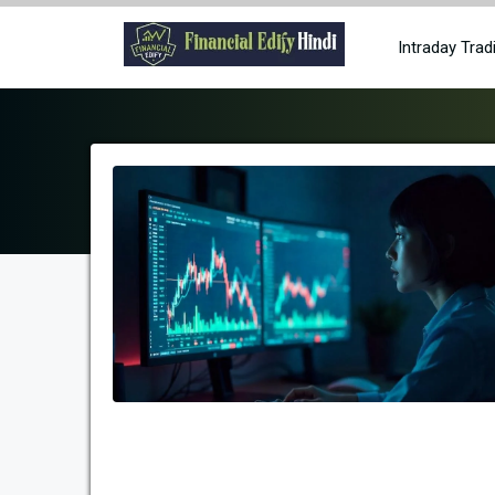
Skip
to
Intraday Trad
content