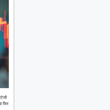
ेटेजी
या फिर