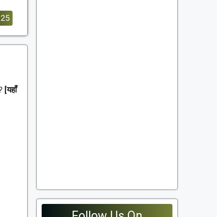
025
ं?
[यहाँ
Follow Us On