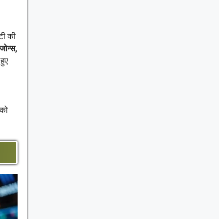
िटी की
 जोन्स,
 हुए
 को