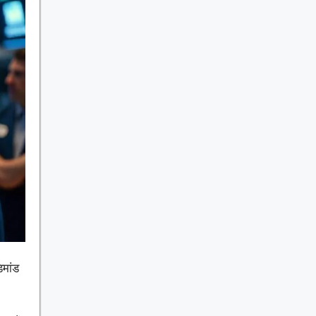
िमांड